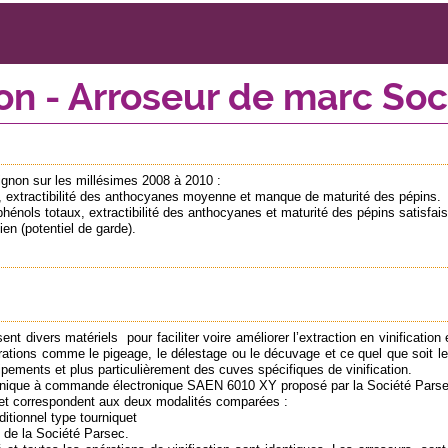
ion - Arroseur de marc So
ignon sur les millésimes 2008 à 2010 :
x, extractibilité des anthocyanes moyenne et manque de maturité des pépins.
hénols totaux, extractibilité des anthocyanes et maturité des pépins satisfais
ien (potentiel de garde).
t divers matériels pour faciliter voire améliorer l’extraction en vinificatio
rations comme le pigeage, le délestage ou le décuvage et ce quel que soit le
ements et plus particulièrement des cuves spécifiques de vinification.
écanique à commande électronique SAEN 6010 XY proposé par la Société Parsec
et correspondent aux deux modalités comparées :
ditionnel type tourniquet
c de la Société Parsec.