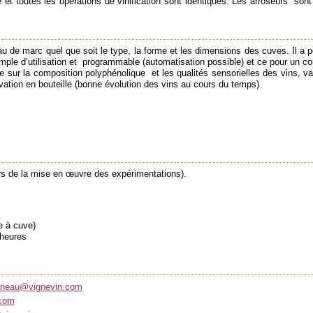
t toutes les opérations de vinification sont identiques. Les arroseurs so
e marc quel que soit le type, la forme et les dimensions des cuves. Il a pour
imple d’utilisation et programmable (automatisation possible) et ce pour un co
le sur la composition polyphénolique et les qualités sensorielles des vins, v
vation en bouteille (bonne évolution des vins au cours du temps)
rs de la mise en œuvre des expérimentations).
ve à cuve)
 heures
nneau@vignevin.com
.com