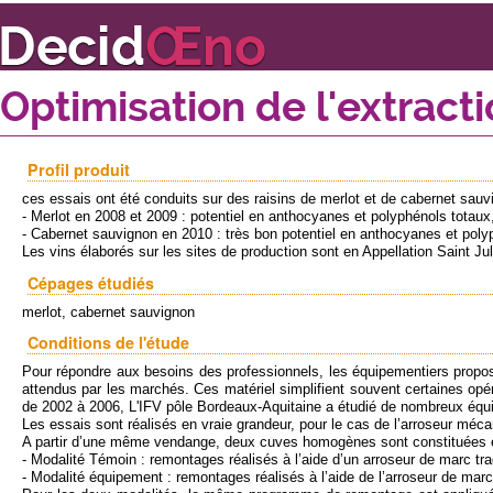
Optimisation de l'extract
Profil produit
ces essais ont été conduits sur des raisins de merlot et de cabernet sauv
- Merlot en 2008 et 2009 : potentiel en anthocyanes et polyphénols totau
- Cabernet sauvignon en 2010 : très bon potentiel en anthocyanes et polyp
Les vins élaborés sur les sites de production sont en Appellation Saint Jul
Cépages étudiés
merlot, cabernet sauvignon
Conditions de l'étude
Pour répondre aux besoins des professionnels, les équipementiers proposen
attendus par les marchés. Ces matériel simplifient souvent certaines opé
de 2002 à 2006, L'IFV pôle Bordeaux-Aquitaine a étudié de nombreux équip
Les essais sont réalisés en vraie grandeur, pour le cas de l’arroseur m
A partir d’une même vendange, deux cuves homogènes sont constituées 
- Modalité Témoin : remontages réalisés à l’aide d’un arroseur de marc tra
- Modalité équipement : remontages réalisés à l’aide de l’arroseur de mar