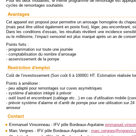
Pour les deux modalités, le même programme de remontage est appliqué e
cycles de remontages souhaités.
Avantages
Cet appareil est proposé pour permettre un arrosage homogène du chapeau d
(mais peut être utilisé également en poste fixe), léger, peu encombrant, s
Dans les conditions d’essais, les résultats révèlent une incidence sensib
ou le millésime, l’impact sensoriel est plus marqué après un an de conser
Points forts :
- programmation sur toute une journée
- comptabilisation du nombre d’arrosage
- asservissement de la pompe
Restriction d'emploi
Coût de l’investissement (Son coût 6 à 10000 HT. Estimation réalisée lo
Points à améliorer :
- peu adapté pour remontages sur cuves asymétriques
- système d’aération intégré à prévoir
- outil lourd et encombrant (cablage etc...) en cas d’utilisation mobile (cu
- prévoir système d’alarme et d’arrêt de pompe pour une utilisation sur 24
arroseur
Contact
Emmanuel Vinsonneau - IFV pôle Bordeaux-Aquitaine
emmanuel.vinso
Marc Vergnes - IFV pôle Bordeaux-Aquitaine :
marc.vergnes@vignevin