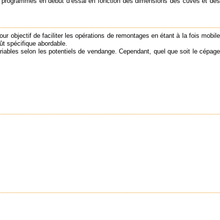
nt programmés en début d’essai en fonction des dimensions des cuves et des
 objectif de faciliter les opérations de remontages en étant à la fois mobile
ût spécifique abordable.
ariables selon les potentiels de vendange. Cependant, quel que soit le cépage