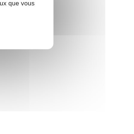
ceux que vous